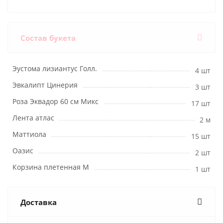
Состав букета
Эустома лизиантус Голл.
4 шт
Эвкалипт Цинерия
3 шт
Роза Эквадор 60 см Микс
17 шт
Лента атлас
2 м
Маттиола
15 шт
Оазис
2 шт
Корзина плетенная M
1 шт
Доставка