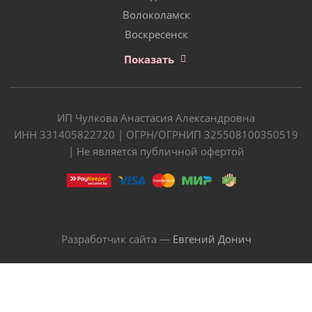
Волоколамск
Воскресенск
Показать
ИП Чулкова Анастасия Александровна
ИНН 331405822720 | ОГРН/ОГРНИП 325508100350519
| Не является публичной офертой
Разработчик сайта —
Евгений Донич