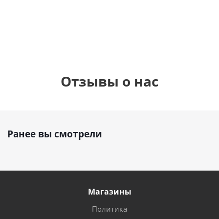
1 330
895
1
руб.
895
руб.
руб.
Отзывы о нас
Ранее вы смотрели
Магазины
Политика