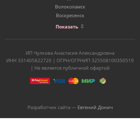
Волоколамск
Воскресенск
Показать
ИП Чулкова Анастасия Александровна
ИНН 331405822720 | ОГРН/ОГРНИП 325508100350519
| Не является публичной офертой
Разработчик сайта —
Евгений Донич