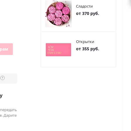
Сладости
от 370 руб.
Открытки
от 355 руб.
грам
?
у
 передать
е. Дарите