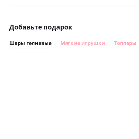
Добавьте подарок
Шары гелиевые
Мягкие игрушки
Топперы
Шар
Шар
гелиевый
гелиевый
цифра 8
цифра 4
Сердце розовое
(40х102
(40х102
фольгированный
см)
см)
шар с гелием (45
см)
1 330
1 330
руб.
895
руб.
руб.