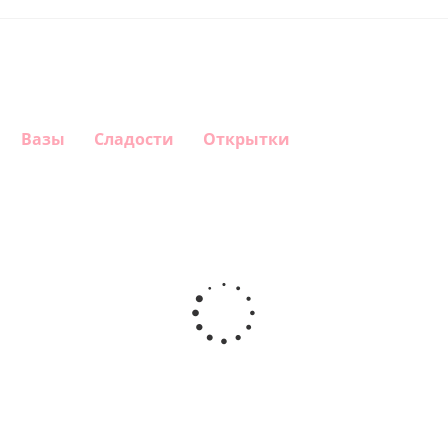
Вазы
Сладости
Открытки
Шар
Шар
Шар
Шар
сердце,
сердце I
гелиевый
Звезда - С
моя
love you
цифра 1
днем
любовь
(45 см)
(40х102
рождения
см)
(45 см)
1 330
895
895
895
руб.
руб.
руб.
руб.