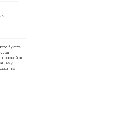
 в
ото букета
перед
отправкой по
вашему
желанию