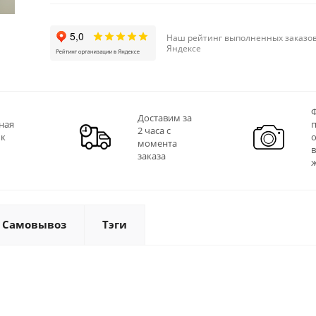
Наш рейтинг выполненных заказов
Яндексе
Ф
Доставим за
ная
2 часа с
 к
момента
заказа
Самовывоз
Тэги