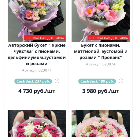
БЕСПЛАТНАЯ ДОСТАВКА
БЕСПЛАТНАЯ ДОСТАВКА
Авторский букет " Яркие
Букет с пионами,
чувства" с пионами,
маттиолой, эустомой и
дельфиниумом,эустомой
розами " Прованс"
и розами
Артикул: 023074
Артикул: 023077
CashBack 237 руб.
?
CashBack 199 руб.
?
4 730
руб.
/шт
3 980
руб.
/шт