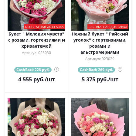
БЕСПЛАТНАЯ ДОСТАВКА
БЕСПЛАТНАЯ ДОСТАВКА
Букет " Мелодия чувств"
Нежный букет " Райский
с розами, гортензиями и
уголок" с гортензиями,
хризантемой
розами и
альстромериями
Артикул: 023030
Артикул: 023029
CashBack 228 руб.
?
CashBack 269 руб.
?
4 555
руб.
/шт
5 375
руб.
/шт