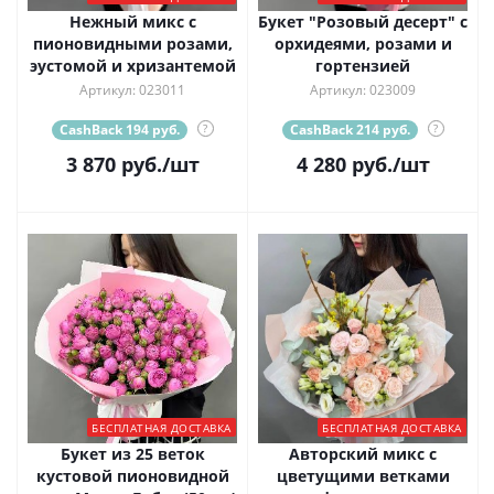
Нежный микс с
Букет "Розовый десерт" с
пионовидными розами,
орхидеями, розами и
эустомой и хризантемой
гортензией
Артикул: 023011
Артикул: 023009
CashBack 194 руб.
?
CashBack 214 руб.
?
3 870
руб.
/шт
4 280
руб.
/шт
БЕСПЛАТНАЯ ДОСТАВКА
БЕСПЛАТНАЯ ДОСТАВКА
Букет из 25 веток
Авторский микс с
кустовой пионовидной
цветущими ветками