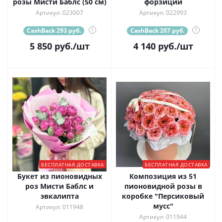
розы Мисти Баблс (50 см)
форзиции
Артикул: 023007
Артикул: 022993
CashBack 293 руб.
?
CashBack 207 руб.
?
5 850
руб.
/шт
4 140
руб.
/шт
БЕСПЛАТНАЯ ДОСТАВКА
БЕСПЛАТНАЯ ДОСТАВКА
Букет из пионовидных
Композиция из 51
роз Мисти Баблс и
пионовидной розы в
эвкалипта
коробке "Персиковый
мусс"
Артикул: 011948
Артикул: 011944