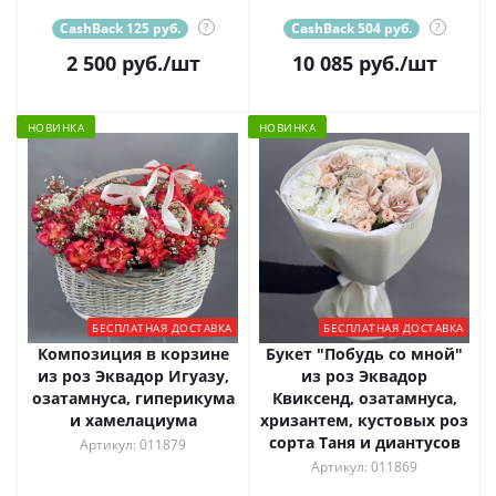
CashBack 125 руб.
?
CashBack 504 руб.
?
2 500
руб.
/шт
10 085
руб.
/шт
НОВИНКА
НОВИНКА
БЕСПЛАТНАЯ ДОСТАВКА
БЕСПЛАТНАЯ ДОСТАВКА
Композиция в корзине
Букет "Побудь со мной"
из роз Эквадор Игуазу,
из роз Эквадор
озатамнуса, гиперикума
Квиксенд, озатамнуса,
и хамелациума
хризантем, кустовых роз
сорта Таня и диантусов
Артикул: 011879
Артикул: 011869