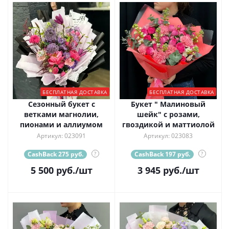
БЕСПЛАТНАЯ ДОСТАВКА
БЕСПЛАТНАЯ ДОСТАВКА
Сезонный букет с
Букет " Малиновый
ветками магнолии,
шейк" с розами,
пионами и аллиумом
гвоздикой и маттиолой
Артикул: 023091
Артикул: 023083
CashBack 275 руб.
?
CashBack 197 руб.
?
5 500
руб.
/шт
3 945
руб.
/шт