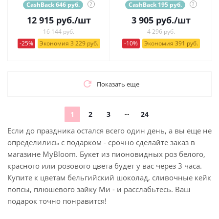
CashBack 646 руб.
?
CashBack 195 руб.
?
12 915
руб.
/шт
3 905
руб.
/шт
16 144 руб.
4 296 руб.
-25%
Экономия 3 229 руб.
-10%
Экономия 391 руб.
Показать еще
1
2
3
24
Если до праздника остался всего один день, а вы еще не
определились с подарком - срочно сделайте заказ в
магазине MyBloom. Букет из пионовидных роз белого,
красного или розового цвета будет у вас через 3 часа.
Купите к цветам бельгийский шоколад, сливочные кейк
попсы, плюшевого зайку Ми - и расслабьтесь. Ваш
подарок точно понравится!