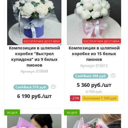
БЕСПЛАТНАЯ ДОСТАВКА
БЕСПЛАТНАЯ ДОСТАВКА
Композиция в шляпной
Композиция в шляпной
коробке "Выстрел
коробке из 15 белых
купидона" из 9 белых
пионов
пионов
Артикул: 010012
Артикул: 010049
CashBack 268 руб.
?
5 360
руб.
/шт
CashBack 310 руб.
?
6 700 руб.
6 190
руб.
/шт
-25%
Экономия 1 340 руб.
АКЦИЯ
АКЦИЯ