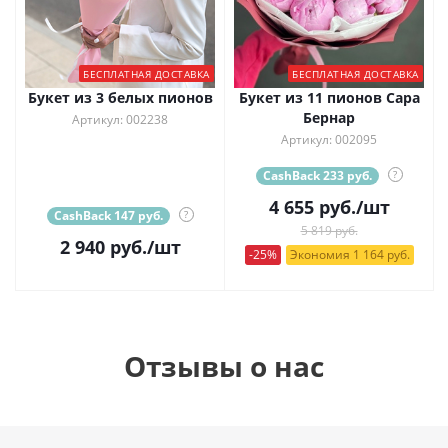
БЕСПЛАТНАЯ ДОСТАВКА
БЕСПЛАТНАЯ ДОСТАВКА
Букет из 3 белых пионов
Букет из 11 пионов Сара
Бернар
Артикул: 002238
Артикул: 002095
CashBack 233 руб.
?
4 655
руб.
/шт
CashBack 147 руб.
?
5 819 руб.
2 940
руб.
/шт
-25%
Экономия 1 164 руб.
Отзывы о нас