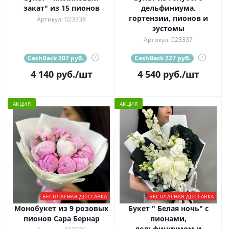
закат" из 15 пионов
дельфиниума,
гортензии, пионов и
Артикул: 023338
эустомы
Артикул: 023337
CashBack 207 руб.
?
CashBack 227 руб.
?
4 140
руб.
/шт
4 540
руб.
/шт
АКЦИЯ
АКЦИЯ
БЕСПЛАТНАЯ ДОСТАВКА
БЕСПЛАТНАЯ ДОСТАВКА
Монобукет из 9 розовых
Букет " Белая ночь" с
пионов Сара Бернар
пионами,
дельфиниумом и