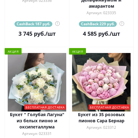
Артикул: 023336
амарантом
Артикул: 023335
CashBack 187 руб.
?
CashBack 229 руб.
?
3 745
руб.
/шт
4 585
руб.
/шт
АКЦИЯ
АКЦИЯ
БЕСПЛАТНАЯ ДОСТАВКА
БЕСПЛАТНАЯ ДОСТАВКА
Букет " Голубая Лагуна"
Букет из 35 розовых
из белых пионо и
пионов Сара Бернар
оксипеталлума
Артикул: 023312
Артикул: 023331