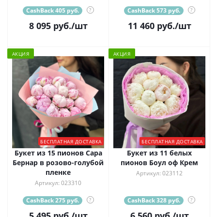
CashBack 405 руб.
?
CashBack 573 руб.
?
8 095
руб.
/шт
11 460
руб.
/шт
АКЦИЯ
АКЦИЯ
БЕСПЛАТНАЯ ДОСТАВКА
БЕСПЛАТНАЯ ДОСТАВКА
Букет из 15 пионов Сара
Букет из 11 белых
Бернар в розово-голубой
пионов Боул оф Крем
пленке
Артикул: 023112
Артикул: 023310
CashBack 275 руб.
?
CashBack 328 руб.
?
5 495
руб.
/шт
6 560
руб.
/шт