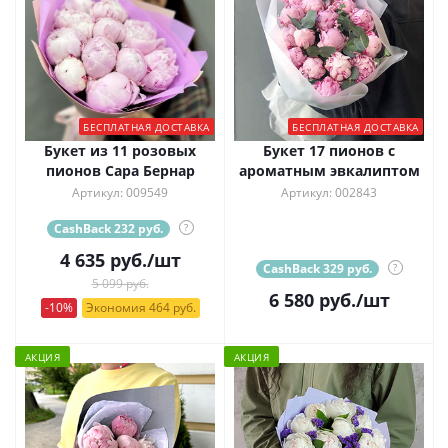
БЕСПЛАТНАЯ ДОСТАВКА
БЕСПЛАТНАЯ ДОСТАВКА
Букет из 11 розовых
Букет 17 пионов с
пионов Сара Бернар
ароматным эвкалиптом
Артикул: 009549
Артикул: 002843
CashBack 232 руб.
?
4 635
руб.
/шт
CashBack 329 руб.
?
5 099 руб.
6 580
руб.
/шт
-10%
Экономия 464 руб.
АКЦИЯ
АКЦИЯ