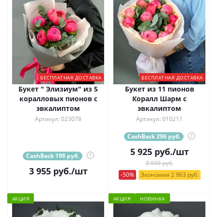
БЕСПЛАТНАЯ ДОСТАВКА
БЕСПЛАТНАЯ ДОСТАВКА
Букет " Элизиум" из 5
Букет из 11 пионов
коралловых пионов с
Коралл Шарм с
эвкалиптом
эвкалиптом
Артикул: 023078
Артикул: 010211
CashBack 296 руб.
?
5 925
руб.
/шт
CashBack 198 руб.
?
8 888 руб.
3 955
руб.
/шт
-50%
Экономия 2 963 руб.
АКЦИЯ
АКЦИЯ
НОВИНКА