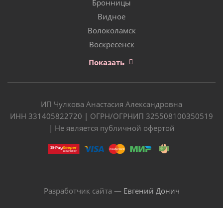
Бронницы
Видное
Волоколамск
Воскресенск
Показать
ИП Чулкова Анастасия Александровна
ИНН 331405822720 | ОГРН/ОГРНИП 325508100350519
| Не является публичной офертой
Разработчик сайта —
Евгений Донич