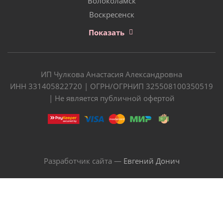
Волоколамск
Воскресенск
Показать
ИП Чулкова Анастасия Александровна
ИНН 331405822720 | ОГРН/ОГРНИП 325508100350519
| Не является публичной офертой
Разработчик сайта —
Евгений Донич