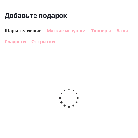
Добавьте подарок
Шары гелиевые
Мягкие игрушки
Топперы
Вазы
Сладости
Открытки
Шар с
Шар круг,
днем
счастливого
рождения,
Сердце розовое
дня
с
фольгированный
рождения
бабочками
шар с гелием (45
(45см)
см)
900
руб.
900
руб.
895
руб.